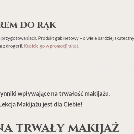
rem do rąk
h przygotowaniach. Produkt gabinetowy – o wiele bardziej skuteczn
m z drogerii.
Kupicie go w promocji tutaj.
zynniki wpływające na trwałość makijażu.
kcja Makijażu jest dla Ciebie!
na trwały makijaż