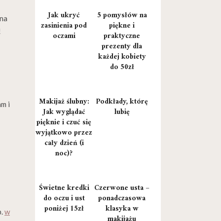
Jak ukryć
5 pomysłów na
 na
zasinienia pod
piękne i
!
oczami
praktyczne
prezenty dla
każdej kobiety
do 50zł
Makijaż ślubny:
Podkłady, którę
m i
Jak wyglądać
lubię
pięknie i czuć się
wyjątkowo przez
cały dzień (i
noc)?
Świetne kredki
Czerwone usta –
do oczu i ust
ponadczasowa
poniżej 15zł
klasyka w
p.
w
makijażu