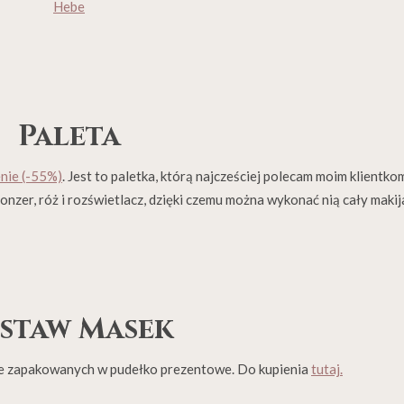
Hebe
Paleta
nie (-55%)
. Jest to paletka, którą najcześciej polecam moim klientko
ronzer, róż i rozświetlacz, dzięki czemu można wykonać nią cały makij
staw Masek
ie zapakowanych w pudełko prezentowe. Do kupienia
tutaj.