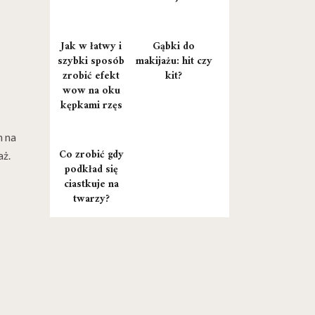
Jak w łatwy i
Gąbki do
szybki sposób
makijażu: hit czy
zrobić efekt
kit?
wow na oku
kępkami rzęs
m na
Co zrobić gdy
aż.
podkład się
ciastkuje na
twarzy?