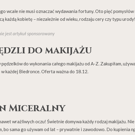
go wcale nie musi oznaczać wydawania fortuny. Oto pięć pomysłów
 każdą kobietę – niezależnie od wieku, rodzaju cery czy typu urody
nie jest artykuł sponsorowany
ędzli do makijażu
w pędzelków do wykonania całego makijażu od A-Z. Zakupiłam, używa
 w każdej Biedronce. Oferta ważna do 18.12.
n Miceralny
– nawet wrażliwych oczu! Świetnie domywa każdy rodzaj makijażu. Nie
, bo sama go używam od lat – prywatnie i zawodowo. Do kupienia n